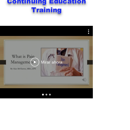
Continuing Education
Training
Mirar ahora
Pain Management Test
Subtance Abuse Awareness Test